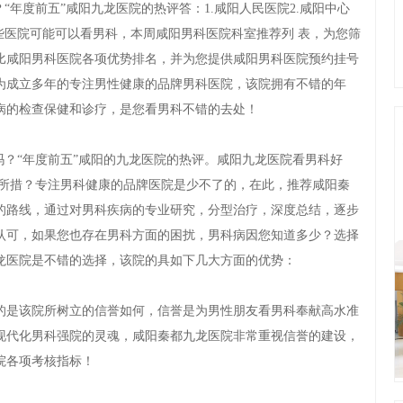
年度前五”咸阳九龙医院的热评答：1.咸阳人民医院2.咸阳中心
这些医院可能可以看男科，本周咸阳男科医院科室推荐列 表，为您筛
比咸阳男科医院各项优势排名，并为您提供咸阳男科医院预约挂号
为成立多年的专注男性健康的品牌男科医院，该院拥有不错的年
病的检查保健和诊疗，是您看男科不错的去处！
？“年度前五”咸阳的九龙医院的热评。咸阳九龙医院看男科好
知所措？专注男科健康的品牌医院是少不了的，在此，推荐咸阳秦
的路线，通过对男科疾病的专业研究，分型治疗，深度总结，逐步
认可，如果您也存在男科方面的困扰，男科病因您知道多少？选择
龙医院是不错的选择，该院的具如下几大方面的优势：
是该院所树立的信誉如何，信誉是为男性朋友看男科奉献高水准
现代化男科强院的灵魂，咸阳秦都九龙医院非常重视信誉的建设，
院各项考核指标！