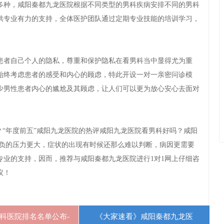
种，咸阳秦都九龙医院根据不同类型的男科疾病安排不同的男科
供专业有力的支持，全体医护团队通过定期专业技能的培训学习，
者自己个人的隐私，尊重和保护隐私在看男科当中显得尤为重
始终考虑患者的感受和内心的顾虑，特此开设一对一亲密问诊模
少男性患者内心的尴尬及其顾虑，让人们可以更为放心安心去面对
“年度前五”咸阳九龙医院的热评咸阳九龙医院看男科好吗？咸阳
肩负的压力更大，症状的出现有时候还那么难以判断，病因更需要
专业的支持，因而，推荐与咸阳秦都九龙医院进行1对1网上仔细咨
议！
科医院排名名单公布-
《大家速看》咸阳秦都九龙医